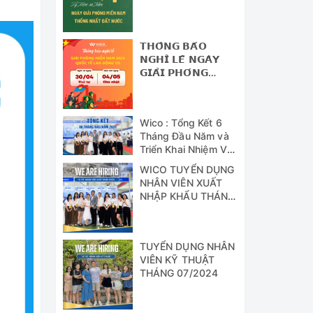
NAM - THỐNG
NHẤT ĐẤT NƯỚC
𝗧𝗛𝗢̂𝗡𝗚 𝗕𝗔́𝗢
𝗡𝗚𝗛𝗜̉ 𝗟𝗘̂̃ 𝗡𝗚𝗔̀𝗬
𝗚𝗜𝗔̉𝗜 𝗣𝗛𝗢́𝗡𝗚
𝗠𝗜𝗘̂̀𝗡 𝗡𝗔𝗠 (𝟯𝟬/𝟰)
𝗩𝗔̀ 𝗡𝗚𝗔̀𝗬 𝗤𝗨𝗢̂́𝗖
𝗧𝗘̂́ 𝗟𝗔𝗢 Đ𝗢̣̂𝗡𝗚
Wico : Tổng Kết 6
(𝟭/𝟱)
Tháng Đầu Năm và
Triển Khai Nhiệm Vụ
Công Tác 6 Tháng
WICO TUYỂN DỤNG
Cuối Năm 2024
NHÂN VIÊN XUẤT
NHẬP KHẨU THÁNG
07/2024
TUYỂN DỤNG NHÂN
VIÊN KỸ THUẬT
THÁNG 07/2024