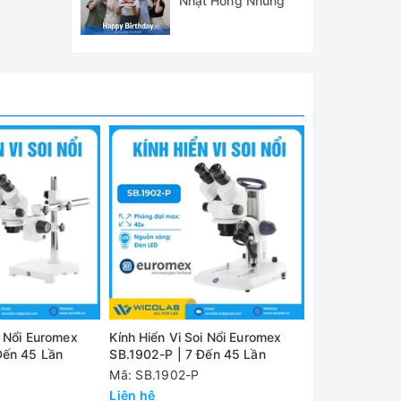
Nhật Hồng Nhung
iển của
i Nổi Euromex
Kính Hiển Vi Soi Nổi Euromex
Kính Hiển Vi S
Đến 45 Lần
SB.1902-P | 7 Đến 45 Lần
SB.1902 | 7 Đ
Mã: SB.1902-P
Mã: SB.1902
Liên hệ
Liên hệ