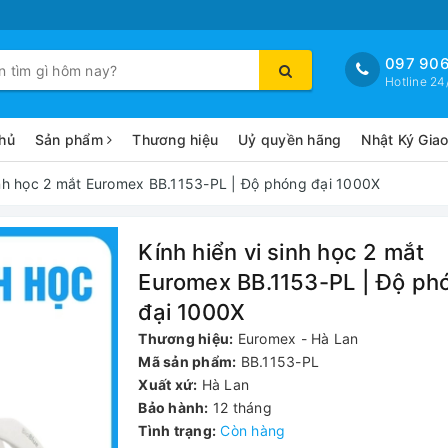
097 906
Hotline 24
hủ
Sản phẩm
Thương hiệu
Uỷ quyền hãng
Nhật Ký Gia
sinh học 2 mắt Euromex BB.1153-PL | Độ phóng đại 1000X
Kính hiển vi sinh học 2 mắt
Euromex BB.1153-PL | Độ ph
đại 1000X
Thương hiệu:
Euromex - Hà Lan
Mã sản phẩm:
BB.1153-PL
Xuất xứ:
Hà Lan
Bảo hành:
12 tháng
Tình trạng:
Còn hàng