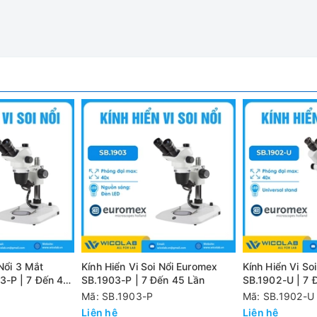
3 mắt BioBlue Lab BB.1153-PL
trường đại học, các phòng thí nghiệm nhỏ với chi phí đầu tư thấp
ợc thiết kế và xử lí chống nấm mốc, giảm thiểu khả năng phát tr
u quả quan sát.
i 1 cái)
 Nổi 3 Mắt
Kính Hiển Vi Soi Nổi Euromex
Kính Hiển Vi So
3-P | 7 Đến 45
SB.1903-P | 7 Đến 45 Lần
SB.1902-U | 7 
Mã: SB.1903-P
Mã: SB.1902-U
Liên hệ
Liên hệ