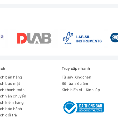
u chỉnh tối đa không làm hỏng vật kính và mẫu.
i chuyển theo hai phương X-Y 75 x 30 mm, cần điều chỉnh di chuy
có thể chỉnh được chiều cao với iris diaphragm (chỉnh màn chắn s
iều chỉnh cường độ sáng
ách
Truy cập nhanh
ợng: 6kg
ách bán hàng
Tủ sấy Xingchen
ách bảo mật
Bể rửa siêu âm
ch thanh toán
Kính hiển vi - Kính lúp
ách vận chuyển
ách kiểm hàng
ách bảo hành
ch đổi trả