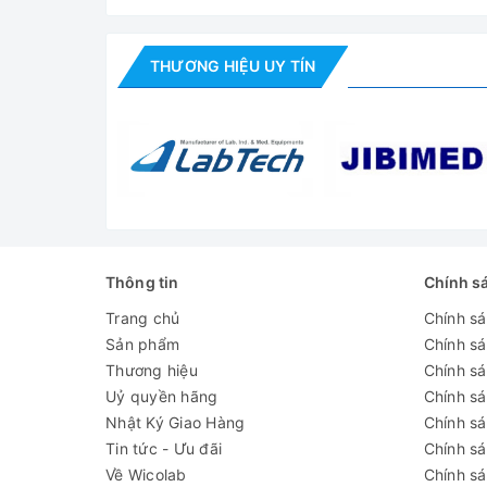
đa 28mm. Có mức giới hạn điề
150 x 140 mm. Bàn sa trượt d
Bàn sa trượt
THƯƠNG HIỆU UY TÍN
mẫu bố trí bên phải
Bộ tụ quang Abbe N.A. 1.25, 
Bộ tụ quang
và bộ phận giữ kính lọc
Nguồn ánh
Đèn Neo LED 3 Watt có núm đ
sáng
Nguồn điện
230 V/50Hz
Thông tin
Chính s
Kích thước
Cao khoảng 470mm, trọng lư
Trang chủ
Chính s
Đánh giá
Sản phẩm
Chính s
Thương hiệu
Chính sá
Uỷ quyền hãng
Chính s
Nhật Ký Giao Hàng
Chính s
Tin tức - Ưu đãi
Chính s
Về Wicolab
Chính sá