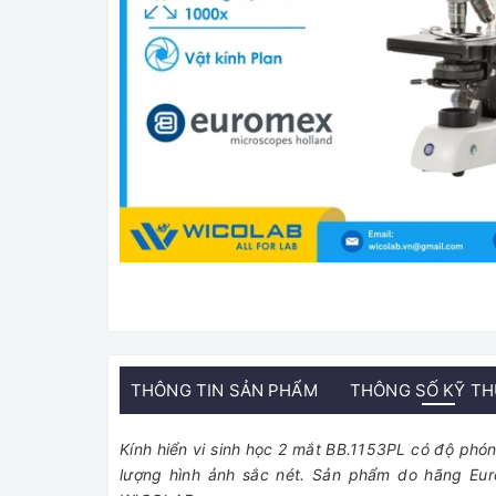
THÔNG TIN SẢN PHẨM
THÔNG SỐ KỸ T
Kính hiển vi sinh học 2 mắt BB.1153PL có độ phón
lượng hình ảnh sắc nét. Sản phẩm do hãng Eu