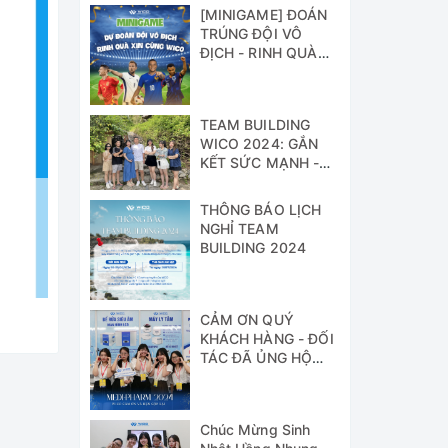
[MINIGAME] ĐOÁN
TRÚNG ĐỘI VÔ
ĐỊCH - RINH QUÀ
XỊN CÙNG WICO!!!
TEAM BUILDING
WICO 2024: GẮN
KẾT SỨC MẠNH -
VỮNG BƯỚC
THÀNH CÔNG
THÔNG BÁO LỊCH
NGHỈ TEAM
BUILDING 2024
CẢM ƠN QUÝ
KHÁCH HÀNG - ĐỐI
TÁC ĐÃ ỦNG HỘ
WICO TẠI TRIỂN
LÃM MEDI-PHARM
2024
Chúc Mừng Sinh