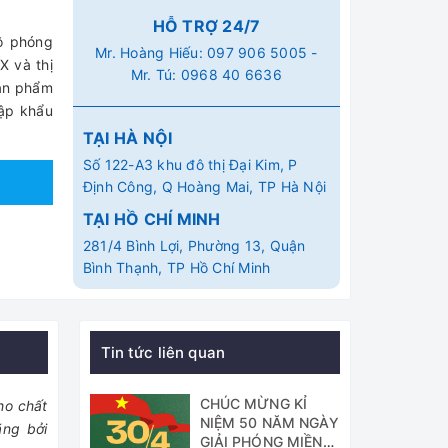
HỖ TRỢ 24/7
Độ phóng
Mr. Hoàng Hiếu:
097 906 5005
-
X và thị
Mr. Tú:
0968 40 6636
Sản phẩm
ập khẩu
TẠI HÀ NỘI
Số 122-A3 khu đô thị Đại Kim, P
Định Công, Q Hoàng Mai, TP Hà Nội
TẠI HỒ CHÍ MINH
281/4 Bình Lợi, Phường 13, Quận
Bình Thạnh, TP Hồ Chí Minh
Tin tức liên quan
CHÚC MỪNG KỈ
ho chất
NIỆM 50 NĂM NGÀY
ãng bởi
GIẢI PHÓNG MIỀN