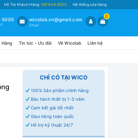
Hỗ Trợ Khách Hàng:
0979.06.5005
Hệ thống cửa hàng
0
 5005
wicolab.vn@gmail.com
/7
Email
o Hàng
Tin tức - Ưu đãi
Về Wicolab
Liên hệ
CHỈ CÓ TẠI WICO
óng
100% Sản phẩm chính hãng
Bảo hành thiết bị 1-3 năm
Cam kết giá tốt nhất
Giao hàng toàn quốc
Hỗ trợ kỹ thuật 24/7