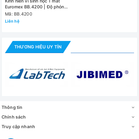
Kính hiển vi sinh học 1 mắt
Euromex BB.4200 | Độ phóng
đại 400 lần
Mã: BB.4200
Liên hệ
THƯƠNG HIỆU UY TÍN
Thông tin
Chính sách
Truy cập nhanh