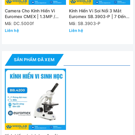
Bộ tụ quang
Tương ứng với độ mở tụ quang NA. 0,1; N
Camera Cho Kính Hiển Vi
Kính Hiển Vi Soi Nổi 3 Mắt
Nguồn ánh
Euromex CMEX | 1.3MP /
Euromex SB.3903-P | 7 Đến
Đèn LED 1W với 3 pin chiếu sáng có thể đ
2MP/ 5MP / 12MP
45 Lần
sáng
Mã: DC.5000f
Mã: SB.3903-P
Liên hệ
Liên hệ
Nguồn điện
AC 100~240V (cáp nguồn chuyên dụng)
Đánh giá
SẢN PHẨM ĐÃ XEM