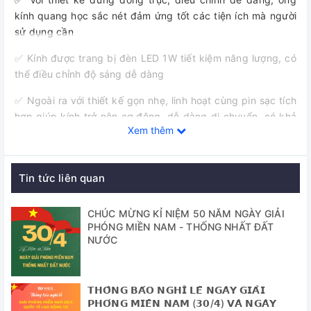
kính quang học sắc nét đảm ứng tốt các tiện ích mà người
sử dụng cần
✅ Kính được trang bị đèn LED 1W tiết kiệm năng lượng, có
thể điều chỉnh độ sáng dễ dàng
✅ Ngoài ra với thiết kế gọn nhẹ, linh hoạt cùng pin sạc tích
hợp giúp kính trở nên cơ động, dễ dàng di chuyển, có khả
Xem thêm
năng làm việc ngay cả khi mất điện.
Cung cấp bao gồm:
Tin tức liên quan
- Máy chính gồm thân kính (01 cái), mâm gắn vật kính loại 3
vị trí (1 cái), Bàn để mẫu cơ học (1 cái), Đèn LED 1 Watt (1
CHÚC MỪNG KỈ NIỆM 50 NĂM NGÀY GIẢI
cái)
PHÓNG MIỀN NAM - THỐNG NHẤT ĐẤT
NƯỚC
- Thị kính 10X/18mm: 1 cái
- Bộ vật kính DIN 4X, 10X, S40X(mỗi loại 1 cái)
𝗧𝗛𝗢̂𝗡𝗚 𝗕𝗔́𝗢 𝗡𝗚𝗛𝗜̉ 𝗟𝗘̂̃ 𝗡𝗚𝗔̀𝗬 𝗚𝗜𝗔̉𝗜
- Tụ quang N.A.1.25 và bộ lọc sáng
𝗣𝗛𝗢́𝗡𝗚 𝗠𝗜𝗘̂̀𝗡 𝗡𝗔𝗠 (𝟯𝟬/𝟰) 𝗩𝗔̀ 𝗡𝗚𝗔̀𝗬