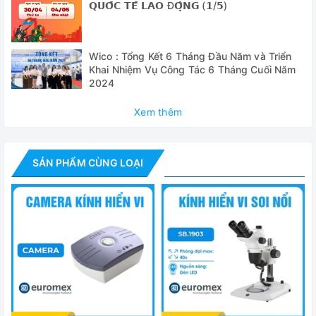
𝗤𝗨𝗢̂́𝗖 𝗧𝗘̂́ 𝗟𝗔𝗢 Đ𝗢̣̂𝗡𝗚 (𝟭/𝟱)
- Tấm phủ máy + hộp xốp đựng máy
- Các phụ kiện tiêu chuẩn, dây nguồn
Wico : Tổng Kết 6 Tháng Đầu Năm và Triển
- Tài liệu hướng dẫn sử dụng
Khai Nhiệm Vụ Công Tác 6 Tháng Cuối Năm
2024
Thông số kỹ thuật
Xem thêm
Model
BB.4200
Độ phóng đại
40, 100, 400 lần
SẢN PHẨM CÙNG LOẠI
Thị kính
10x
Mâm xoay lắp
Ổ gắn vật kính dạng mâm xoay 360°
vật kính
Vật kính
4x, 10x, S40x
Kích thước bàn
130 x 130mm. Bàn sa trượt di chuyển th
sa trượt