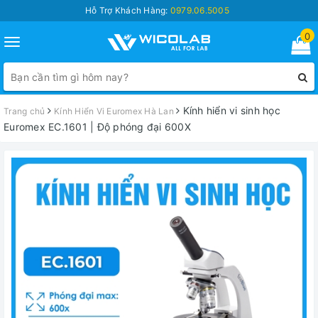
Hỗ Trợ Khách Hàng:
0979.06.5005
0
Toggle
navigation
Kính hiển vi sinh học
Trang chủ
Kính Hiển Vi Euromex Hà Lan
Euromex EC.1601 | Độ phóng đại 600X