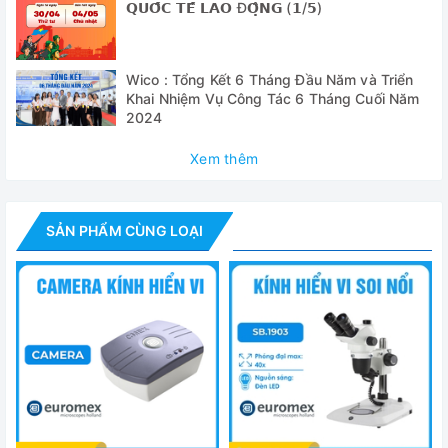
𝗤𝗨𝗢̂́𝗖 𝗧𝗘̂́ 𝗟𝗔𝗢 Đ𝗢̣̂𝗡𝗚 (𝟭/𝟱)
- Tài liệu hướng dẫn sử dụng
Thông số kỹ thuật
Wico : Tổng Kết 6 Tháng Đầu Năm và Triển
Khai Nhiệm Vụ Công Tác 6 Tháng Cuối Năm
2024
Model
EC.1601
Xem thêm
Độ phóng đại
Tối đa 400 lần khi dùng với thị kính 10X 
Thị kính
DIN WF 10x, quang trường rộng 18mm
SẢN PHẨM CÙNG LOẠI
Mâm xoay lắp
4 vật kính, xoay tròn 360 độ
vật kính
Bao gồm bộ vật tiêu sắc semi-plan 4x N.A.
Vật kính
0.65, S60x N.A. 0.85
chỉnh tinh và chỉnh thô loại đồng trục bố tr
Cơ cấu chỉnh
tác. Có 200 mức điều chỉnh, độ chính xác
ảnh 2 cấp
2.5mm/lần xoay. Khoảng cách điều chỉnh 
chỉnh tối đa không làm hỏng vật kính và 