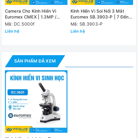
Kích thước bàn
123 x 128mm. Bàn sa trượt di chuyển the
Camera Cho Kính Hiển Vi
Kính Hiển Vi Soi Nổi 3 Mắt
sa trượt
Euromex CMEX | 1.3MP /
Euromex SB.3903-P | 7 Đến
2MP/ 5MP / 12MP
45 Lần
Mã: DC.5000f
Mã: SB.3903-P
Bộ tụ quang Abbe N.A. 1.25, có thể chỉnh 
Bộ tụ quang
Liên hệ
Liên hệ
(chỉnh màn chắn sáng) và bộ phận giữ kính
Nguồn ánh
Đèn Neo LED 1 Watt có núm điều chỉnh cư
sáng
SẢN PHẨM ĐÃ XEM
Nguồn điện
220 V/50Hz
Đánh giá