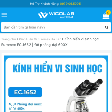
Hỗ Trợ Khách Hàng:
0979.06.5005
0
Toggle
navigation
Kính hiển vi sinh học
Trang chủ
Kính Hiển Vi Euromex Hà Lan
Euromex EC.1652 | Độ phóng đại 600X