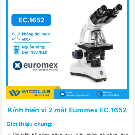
Kính hiển vi 2 mắt Euromex EC.1652
Giới thiệu chung:
✅ Với thiết kế đứng đồng trục, điều chỉnh dễ dàng, ống