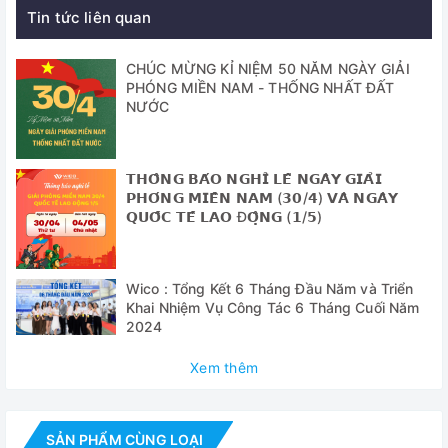
Độ phân giải video USB: 1920 * 1080 @ 30FPS
Tin tức liên quan
Cân bằng trắng: Tự động
CHÚC MỪNG KỈ NIỆM 50 NĂM NGÀY GIẢI
PHÓNG MIỀN NAM - THỐNG NHẤT ĐẤT
Ánh sáng: Tự động
NƯỚC
Màu sắc: Màu sắc
Morror: Trái / phải, Lên / Xuống
𝗧𝗛𝗢̂𝗡𝗚 𝗕𝗔́𝗢 𝗡𝗚𝗛𝗜̉ 𝗟𝗘̂̃ 𝗡𝗚𝗔̀𝗬 𝗚𝗜𝗔̉𝗜
𝗣𝗛𝗢́𝗡𝗚 𝗠𝗜𝗘̂̀𝗡 𝗡𝗔𝗠 (𝟯𝟬/𝟰) 𝗩𝗔̀ 𝗡𝗚𝗔̀𝗬
Freeze: Hỗ trợ
𝗤𝗨𝗢̂́𝗖 𝗧𝗘̂́ 𝗟𝗔𝗢 Đ𝗢̣̂𝗡𝗚 (𝟭/𝟱)
Cảm biến hình ảnh: Cảm biến Panasonic 16 megapixel 1 /
2,3 inch
Wico : Tổng Kết 6 Tháng Đầu Năm và Triển
Kích thước điểm ảnh: 1.43x1.43um
Khai Nhiệm Vụ Công Tác 6 Tháng Cuối Năm
2024
Tốc độ khung hình: 60FPS
Xem thêm
Ống kính: CS để thử nghiệm, cung cấp tùy chỉnh
Định dạng video: MP4, AVI
SẢN PHẨM CÙNG LOẠI