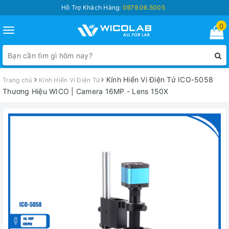
Hỗ Trợ Khách Hàng:
0979.06.5005
0
Toggle
navigation
Kính Hiển Vi Điện Tử ICO-5058
Trang chủ
Kính Hiển Vi Điện Tử
Thương Hiệu WICO | Camera 16MP - Lens 150X