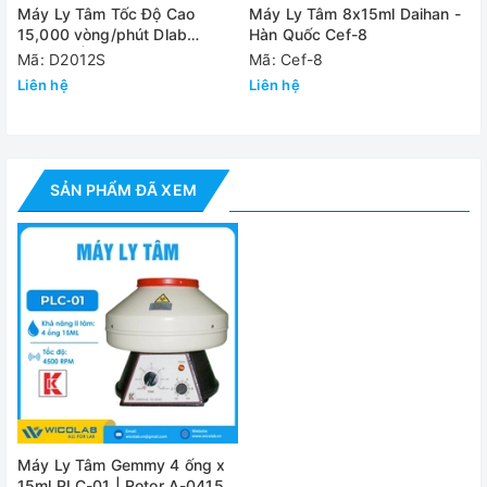
Máy Ly Tâm Tốc Độ Cao
Máy Ly Tâm 8x15ml Daihan -
Công suất
80 kW
15,000 vòng/phút Dlab
Hàn Quốc Cef-8
D2012S | 12 ống 1.5/2.0ml
Mã: D2012S
Mã: Cef-8
Trọng lượng
7.9 kg
Liên hệ
Liên hệ
Đánh giá
SẢN PHẨM ĐÃ XEM
Máy Ly Tâm Gemmy 4 ống x
15ml PLC-01 | Rotor A-0415