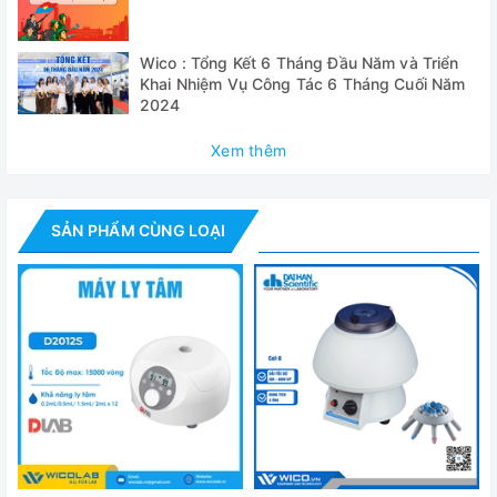
- Rotor A0415 : 4 ống x 15ml
Wico : Tổng Kết 6 Tháng Đầu Năm và Triển
- Tài liệu: Hướng dẫn sử dụng, CO, CQ...
Khai Nhiệm Vụ Công Tác 6 Tháng Cuối Năm
2024
Thông số kỹ thuật
Xem thêm
Model
PLC-01
Tốc độ max
4.500 (vòng/phút)
SẢN PHẨM CÙNG LOẠI
Lực ly tâm cực
2.422 xg
đại
Rotor góc cố
4 ống x 15ml
định
Kích thước
270 x 270 x 250 mm
khoảng
Chỉnh thời gian
60 phút
(cơ học)