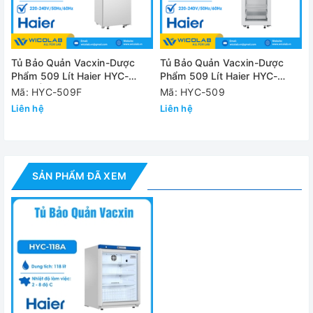
- Nguồn điện: 220 – 240V/ 50Hz/ 60Hz | 1.5A
- Trọng lượng: 41kg
Tủ Bảo Quản Vacxin-Dược
Tủ Bảo Quản Vacxin-Dược
Đánh giá
Phẩm 509 Lít Haier HYC-
Phẩm 509 Lít Haier HYC-
509F | Cửa Thép
509F | Cửa Kính
Mã: HYC-509F
Mã: HYC-509
Liên hệ
Liên hệ
SẢN PHẨM ĐÃ XEM