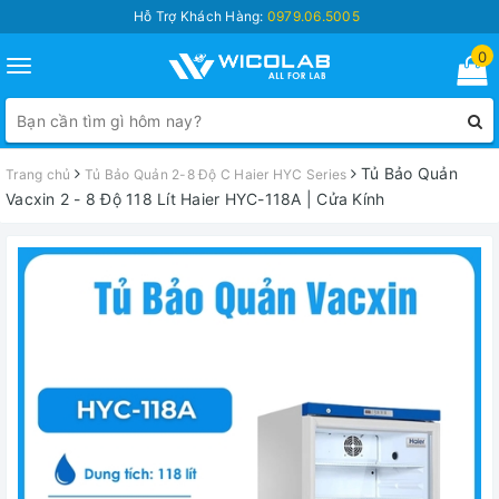
Hỗ Trợ Khách Hàng:
0979.06.5005
0
Toggle
navigation
Tủ Bảo Quản
Trang chủ
Tủ Bảo Quản 2-8 Độ C Haier HYC Series
Vacxin 2 - 8 Độ 118 Lít Haier HYC-118A | Cửa Kính