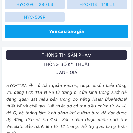
HYC-290 | 290 Lít
HYC-118 | 118 Lít
HYC-509R
Yêu cầu báo giá
THÔNG TIN SẢN PHẨM
THÔNG SỐ KỸ THUẬT
ĐÁNH GIÁ
HYC-118A 🌟 Tủ bảo quản vacxin, dược phẩm kiểu đứng
với dung tích 118 lít và tủ trang bị cửa kính trong suốt dễ
dàng quan sát mẫu bên trong do hãng Haier BioMedical
thiết kế và chế tạo. Dải nhiệt độ có thể điều chỉnh từ 2~ -8
độ C, hệ thống làm lạnh dòng khí cưỡng bức để đạt được
độ đồng đều và ổn định. Sản phẩm được phân phối bởi
Wicolab. Bảo hành lên tới 12 tháng. Hỗ trợ giao hàng toàn