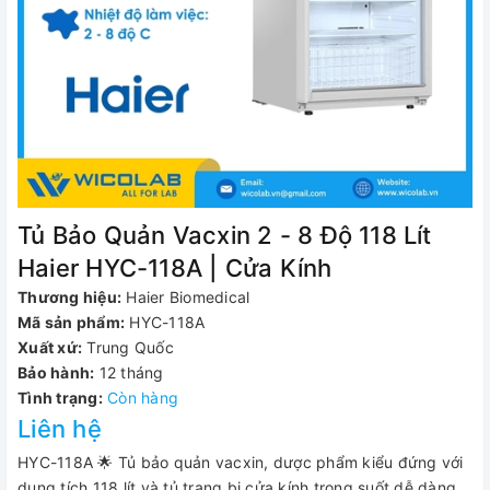
Tủ Bảo Quản Vacxin 2 - 8 Độ 118 Lít
Haier HYC-118A | Cửa Kính
Thương hiệu:
Haier Biomedical
Mã sản phẩm:
HYC-118A
Xuất xứ:
Trung Quốc
Bảo hành:
12 tháng
Tình trạng:
Còn hàng
Liên hệ
HYC-118A 🌟 Tủ bảo quản vacxin, dược phẩm kiểu đứng với
dung tích 118 lít và tủ trang bị cửa kính trong suốt dễ dàng