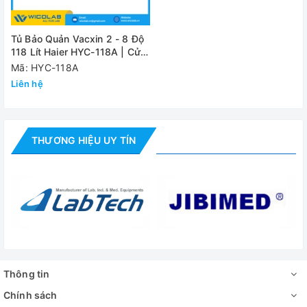
Tủ Bảo Quản Vacxin 2 - 8 Độ
118 Lít Haier HYC-118A | Cửa
Kính
Mã: HYC-118A
Liên hệ
THƯƠNG HIỆU UY TÍN
Thông tin
Chính sách