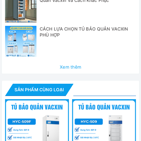
Quản Vacxin Và Cách Khắc Phục
✅Hệ thống điều khiển vi xử lý, màn hình hiển thị kỹ thuật số
và điều chỉnh nhiệt độ với bước điều chỉnh 1 độ C
✅ Độ đồng đều nhiệt độ ± 3oC
CÁCH LỰA CHỌN TỦ BẢO QUẢN VACXIN
PHÙ HỢP
Thông số kỹ thuật
- Dung tích:
118 lít
- Kích thước trong(W*D*H):
515 x 415 x 630mm
Xem thêm
- Dải nhiệt độ điều khiển:
2 – 8 độ C
- Phân loại an toàn khí hậu: Class N
SẢN PHẨM CÙNG LOẠI
- Kiểu làm lạnh: Làm lạnh bằng dòng khí cưỡng bức
- Chế độ rã đông: tự động
- Môi chất làm lạnh: HC
- Kích thước ngoài(W*D*H): 597 x 635 x 835 mm