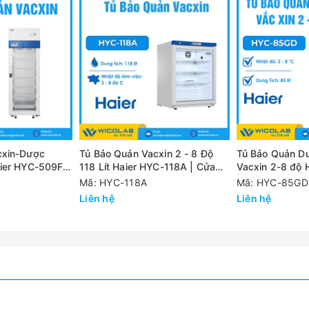
8 Độ Haier HYC-1031GD | 1031 L
ảo nhiệt độ ổn định trong khoảng 2 – 8 độ C
ệu quả làm lạnh
 và tuổi thọ cao.
hống phân bố dòng khí tối ưu, để đạt được độ đồng đều và ổn địn
cxin-Dược
Tủ Bảo Quản Vacxin 2 - 8 Độ
Tủ Bảo Quản D
ier HYC-509F |
118 Lít Haier HYC-118A | Cửa
Vacxin 2-8 độ
ục hồi nhiệt độ Nhanh (sau mở cửa)
Kính
| 85 Lít
Mã: HYC-118A
Mã: HYC-85GD
Liên hệ
Liên hệ
ỹ thuật số và điều chỉnh nhiệt độ với bước điều chỉnh 1 độ C