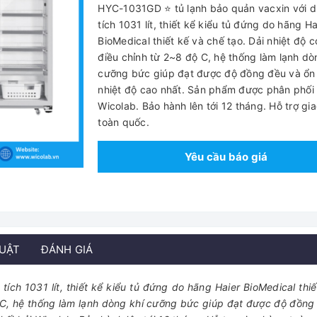
HYC-1031GD ⭐ tủ lạnh bảo quản vacxin với 
tích 1031 lít, thiết kể kiểu tủ đứng do hãng Ha
BioMedical thiết kế và chế tạo. Dải nhiệt độ c
điều chỉnh từ 2~8 độ C, hệ thống làm lạnh dò
cưỡng bức giúp đạt được độ đồng đều và ổn
nhiệt độ cao nhất. Sản phẩm được phân phối 
Wicolab. Bảo hành lên tới 12 tháng. Hỗ trợ gi
toàn quốc.
Yêu cầu báo giá
HUẬT
ĐÁNH GIÁ
ch 1031 lít, thiết kể kiểu tủ đứng do hãng Haier BioMedical thiế
ộ C, hệ thống làm lạnh dòng khí cưỡng bức giúp đạt được độ đồng