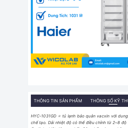
THÔNG TIN SẢN PHẨM
THÔNG SỐ KỸ T
HYC-1031GD ⭐ tủ lạnh bảo quản vacxin với dung tí
chế tạo. Dải nhiệt độ có thể điều chỉnh từ 2~8 đ