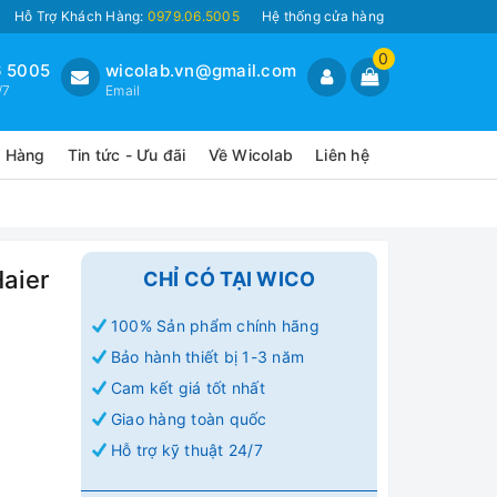
Hỗ Trợ Khách Hàng:
0979.06.5005
Hệ thống cửa hàng
0
 5005
wicolab.vn@gmail.com
/7
Email
o Hàng
Tin tức - Ưu đãi
Về Wicolab
Liên hệ
aier
CHỈ CÓ TẠI WICO
100% Sản phẩm chính hãng
Bảo hành thiết bị 1-3 năm
Cam kết giá tốt nhất
Giao hàng toàn quốc
Hỗ trợ kỹ thuật 24/7