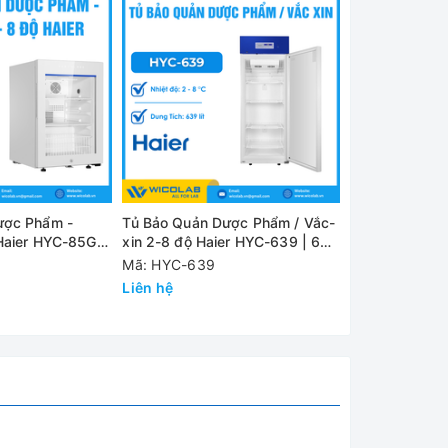
ít
h nhiệt
ược Phẩm -
Tủ Bảo Quản Dược Phẩm / Vắc-
Tủ Bảo Quản 
 Haier HYC-85GD
xin 2-8 độ Haier HYC-639 | 639
Vacxin 2 - 8 
Lít
| 1378 Lít
Mã: HYC-639
Mã: HYC-137
Liên hệ
Liên hệ