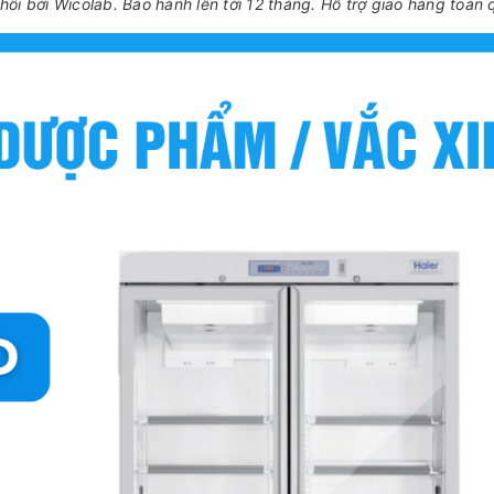
ối bởi Wicolab. Bảo hành lên tới 12 tháng. Hỗ trợ giao hàng toàn 