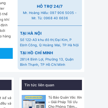
dung
HỖ TRỢ 24/7
ier
Mr. Hoàng Hiếu:
097 906 5005
-
ó thể
Mr. Tú:
0968 40 6636
ng khí
 định
bởi
TẠI HÀ NỘI
ao hàng
Số 122-A3 khu đô thị Đại Kim, P
Định Công, Q Hoàng Mai, TP Hà Nội
TẠI HỒ CHÍ MINH
281/4 Bình Lợi, Phường 13, Quận
Bình Thạnh, TP Hồ Chí Minh
Tin tức liên quan
Tủ Bảo Quản Vắc Xin
t kế và
– Giải Pháp Tối Ưu
 đều và
Cho Phòng Tiêm