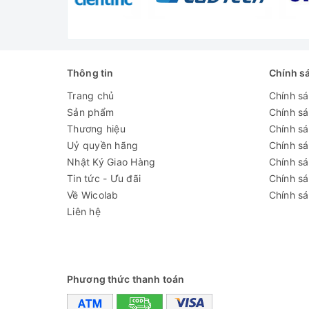
- Kích thước trong(W*D*H): 1115 x 590 x 1670 m
- Kích thước ngoài(W*D*H): 1205 x 730 x 1990 
- Cổng USB (Tùy chọn): Cho phép kết nối và trích 
Thông tin
Chính s
- Chức năng an toàn: Cảnh báo nhiệt độ cao/thấp, 
Trang chủ
Chính s
Sản phẩm
Chính s
Đánh giá
Thương hiệu
Chính sá
Uỷ quyền hãng
Chính s
Nhật Ký Giao Hàng
Chính s
Tin tức - Ưu đãi
Chính s
Về Wicolab
Chính sá
Liên hệ
Phương thức thanh toán