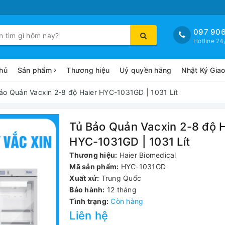
097 906
Hotline 24
hủ
Sản phẩm
Thương hiệu
Uỷ quyền hãng
Nhật Ký Gia
ảo Quản Vacxin 2-8 độ Haier HYC-1031GD | 1031 Lít
Tủ Bảo Quản Vacxin 2-8 độ H
HYC-1031GD | 1031 Lít
Thương hiệu:
Haier Biomedical
Mã sản phẩm:
HYC-1031GD
Xuất xứ:
Trung Quốc
Bảo hành:
12 tháng
Tình trạng:
Còn hàng
Liên hệ