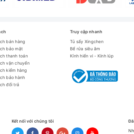
ách
Truy cập nhanh
ách bán hàng
Tủ sấy Xingchen
ách bảo mật
Bể rửa siêu âm
ong tủ khi cần
ch thanh toán
Kính hiển vi - Kính lúp
ách vận chuyển
làm lạnh trong điều kiện môi trường khắc nghiệt nhất
ách kiểm hàng
ách bảo hành
ch đổi trả
phụ bên trong
Kết nối với chúng tôi
Đă
Nh