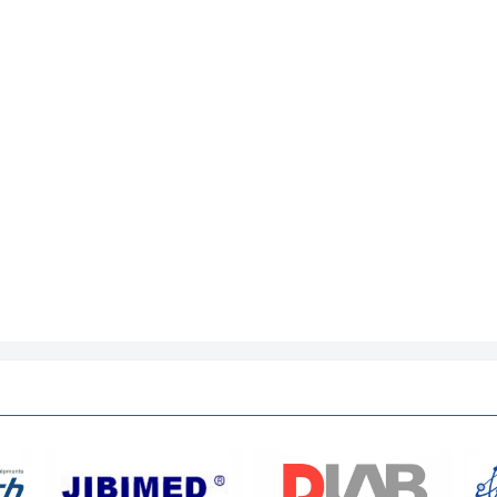
iệt độ cảnh báo mức cao và thấp
 báo thấp
ng