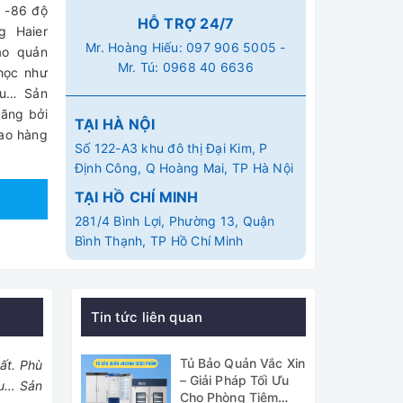
 -86 độ
HỖ TRỢ 24/7
g Haier
Mr. Hoàng Hiếu:
097 906 5005
-
ảo quản
Mr. Tú:
0968 40 6636
 học như
cầu… Sản
ãng bởi
TẠI HÀ NỘI
iao hàng
Số 122-A3 khu đô thị Đại Kim, P
Định Công, Q Hoàng Mai, TP Hà Nội
TẠI HỒ CHÍ MINH
281/4 Bình Lợi, Phường 13, Quận
Bình Thạnh, TP Hồ Chí Minh
Tin tức liên quan
Tủ Bảo Quản Vắc Xin
ất. Phù
– Giải Pháp Tối Ưu
ầu… Sản
Cho Phòng Tiêm