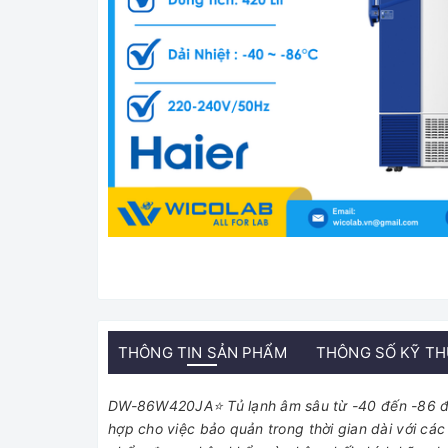
THÔNG TIN SẢN PHẨM
THÔNG SỐ KỸ T
DW-86W420JA⭐ Tủ lạnh âm sâu từ -40 đến -86 độ 
hợp cho việc bảo quản trong thời gian dài với các