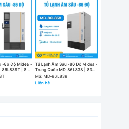
g, hồng
c phòng
 -86 Độ Midea -
Tủ Lạnh Âm Sâu -86 Độ Midea -
Tủ Lạnh Âm Sâ
-86L838T | 838
Trung Quốc MD-86L838 | 838
Trung Quốc M
Lít
Lít
8T
Mã: MD-86L838
Mã: MD-86L7
ng thất
Liên hệ
Liên hệ