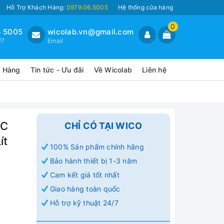
Hỗ Trợ Khách Hàng:
0979.06.5005
Hệ thống cửa hàng
0
 5005
wicolab.vn@gmail.com
/7
Email
o Hàng
Tin tức - Ưu đãi
Về Wicolab
Liên hệ
 C
CHỈ CÓ TẠI WICO
ít
100% Sản phẩm chính hãng
Bảo hành thiết bị 1-3 năm
Cam kết giá tốt nhất
Giao hàng toàn quốc
Hỗ trợ kỹ thuật 24/7