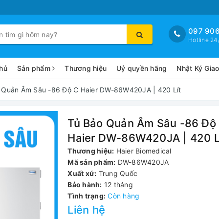
097 906
Hotline 24
hủ
Sản phẩm
Thương hiệu
Uỷ quyền hãng
Nhật Ký Gia
 Quản Âm Sâu -86 Độ C Haier DW-86W420JA | 420 Lít
Tủ Bảo Quản Âm Sâu -86 Độ
Haier DW-86W420JA | 420 L
Thương hiệu:
Haier Biomedical
Mã sản phẩm:
DW-86W420JA
Xuất xứ:
Trung Quốc
Bảo hành:
12 tháng
Tình trạng:
Còn hàng
Liên hệ