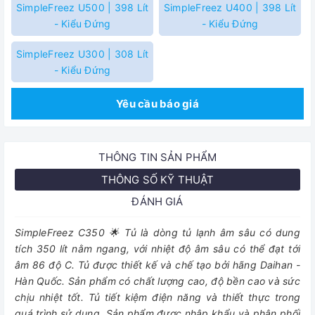
SimpleFreez U500 | 398 Lít
SimpleFreez U400 | 398 Lít
- Kiểu Đứng
- Kiểu Đứng
SimpleFreez U300 | 308 Lít
- Kiểu Đứng
Yêu cầu báo giá
THÔNG TIN SẢN PHẨM
THÔNG SỐ KỸ THUẬT
ĐÁNH GIÁ
SimpleFreez C350 🌟 Tủ là dòng tủ lạnh âm sâu có dung
tích 350 lít nằm ngang, với nhiệt độ âm sâu có thể đạt tới
âm 86 độ C. Tủ được thiết kế và chế tạo bởi hãng Daihan -
Hàn Quốc. Sản phẩm có chất lượng cao, độ bền cao và sức
chịu nhiệt tốt. Tủ tiết kiệm điện năng và thiết thực trong
quá trình sử dụng. Sản phẩm được nhập khẩu và phân phối