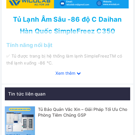
Tủ Lạnh Âm Sâu -86 độ C Daihan
Hàn Quốc SimpleFreez C350
Tính năng nổi bật
✅ Tủ được trang bị hệ thống làm lạnh SimpleFreezTM có
thể lạnh xuống -86 ℃.
Xem thêm
✅ Bộ điều khiển Smart-LabTM
✅ Chứng nhận CE & RoHS
Tin tức liên quan
✅ Bảo hiểm PL (Trách nhiệm với sản phẩm)
✅ Màn hình cảm ứng TFT LCD Full 7 " Ergonomic (Bộ điều
Tủ Bảo Quản Vắc Xin – Giải Pháp Tối Ưu Cho
Phòng Tiêm Chủng GSP
khiển Smart-LabTM)
✅ WiReTM App & nền tảng Web.