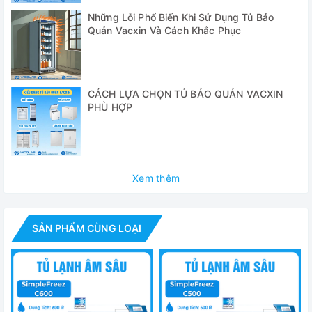
✅ Chức năng quản lý lưu trữ
Những Lỗi Phổ Biến Khi Sử Dụng Tủ Bảo
Quản Vacxin Và Cách Khắc Phục
✅ Chức năng tự chẩn đoán
✅ Ghi dữ liệu tự động
✅ Kết nối Internet qua WiFi
CÁCH LỰA CHỌN TỦ BẢO QUẢN VACXIN
PHÙ HỢP
✅ Bộ ngắt chân không tự động - Dễ dàng mở đóng cửa.
✅ Thiết kế mạnh mẽ và linh hoạt cửa Handle
✅ Sử dụng khối ngưng loại bỏ bộ lọc và nguyên nhân thất
Xem thêm
bại liên quan.
✅ Cơ cấu lọc-free làm giảm nhiệt được tạo ra bởi máy nén
SẢN PHẨM CÙNG LOẠI
✅ Bảo trì dễ dàng và cải thiện hiệu suất
✅ Bảng điều khiển cách nhiệt chất lượng cao và cửa bên
trong đảm bảo rã đông xung quanh bề mặt bên ngoài.
✅ Được thiết kế cảnh báo chuẩn và Chức năng bảo động