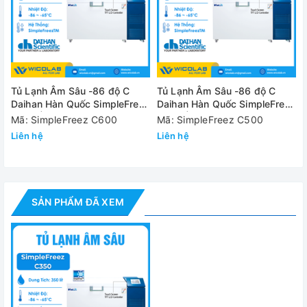
✅ Cổng RS232 truyền thông liên kết và được hỗ trợ bằng
một phần mềm điều khiển từ xa
Cung cấp bao gồm:
- Tủ lạnh âm sâu Daihan SimpleFreez C350
Tủ Lạnh Âm Sâu -86 độ C
Tủ Lạnh Âm Sâu -86 độ C
Daihan Hàn Quốc SimpleFreez
Daihan Hàn Quốc SimpleFreez
- Số ngăn để mẫu: 3 ngăn
C600 | 600 Lít - Kiểu Ngang
C500 | 500 Lít - Kiểu Ngang
Mã: SimpleFreez C600
Mã: SimpleFreez C500
Liên hệ
Liên hệ
- Hướng dẫn sử dụng SimpleFreez C350
Thông số kỹ thuật
SẢN PHẨM ĐÃ XEM
Model
SimpleFreez C350
Dung tích
350 Lít
Hệ thống làm
Hệ thống SimpleFreezTM
lạnh
-86°C ~ -65°C