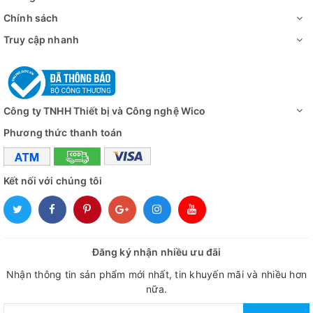
Kích thước bên
1690×895×1155 mm
Chính sách
ngoài (WxDx H)
Truy cập nhanh
Trọng lượng
190kg
Nguồn điện
1 Pha, AC 230V, 50/60Hz
Đánh giá
Công ty TNHH Thiết bị và Công nghệ Wico
Phương thức thanh toán
Kết nối với chúng tôi
Đăng ký nhận nhiều ưu đãi
Nhận thông tin sản phẩm mới nhất, tin khuyến mãi và nhiều hơn
nữa.