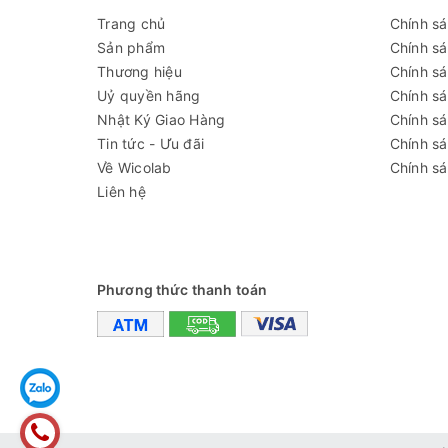
Trang chủ
Chính s
Hệ thống làm
Hệ thống SimpleFreezTM
Sản phẩm
Chính s
lạnh
Thương hiệu
Chính sá
-86°C ~ -65°C
Uỷ quyền hãng
Chính s
Nhiệt độ
Nhật Ký Giao Hàng
Chính s
(ở nhiệt độ phòng 30 ℃ và đ
Tin tức - Ưu đãi
Chính s
Về Wicolab
Chính sá
Sensor
PT100
Liên hệ
Chất làm lạnh
CFC Free
Máy nén khí
Loại kín
Bộ ngưng tụ
Khối ngưng, không dùng pin, 
Phương thức thanh toán
Số ngăn
Tủ có 3 ngăn làm bằng thép 
Công suất tiêu
321Wh
thụ
+ Vật liệu bên trong: thép kh
Vật liệu