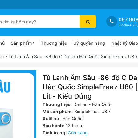
097 906
Hotline 24
hủ
Sản phẩm
Thương hiệu
Uỷ quyền hãng
Nhật Ký Gia
Tủ Lạnh Âm Sâu -86 độ C Daihan Hàn Quốc SimpleFreez U80 |
ies
Tủ Lạnh Âm Sâu -86 độ C Da
Hàn Quốc SimpleFreez U80 |
Lít - Kiểu Đứng
Thương hiệu:
Daihan - Hàn Quốc
Mã sản phẩm:
SimpleFreez U80
Xuất xứ:
Hàn Quốc
Bảo hành:
12 tháng
Tình trạng:
Còn hàng