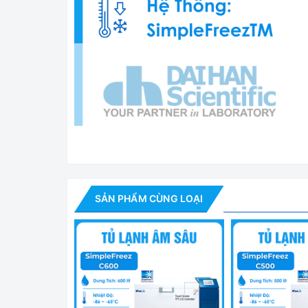
SẢN PHẨM CÙNG LOẠI
Tủ Lạnh Âm Sâu -86 độ
Tính năng nổi bật
✅ Hệ thống SimpleFreezTM có thể làm lạnh sâu 