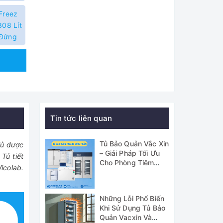
Freez
308 Lít
 Đứng
Tin tức liên quan
Tủ Bảo Quản Vắc Xin
Tủ được
– Giải Pháp Tối Ưu
Tủ tiết
Cho Phòng Tiêm
icolab.
Chủng GSP
Những Lỗi Phổ Biến
Khi Sử Dụng Tủ Bảo
Quản Vacxin Và