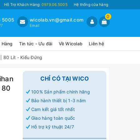
Hỗ Trợ Khách Hàng:
0979.06.5005
Hệ thống cửa hàng
0
 5005
wicolab.vn@gmail.com
/7
Email
o Hàng
Tin tức - Ưu đãi
Về Wicolab
Liên hệ
 80 Lít - Kiểu Đứng
ihan
CHỈ CÓ TẠI WICO
 80
100% Sản phẩm chính hãng
Bảo hành thiết bị 1-3 năm
Cam kết giá tốt nhất
Giao hàng toàn quốc
Hỗ trợ kỹ thuật 24/7