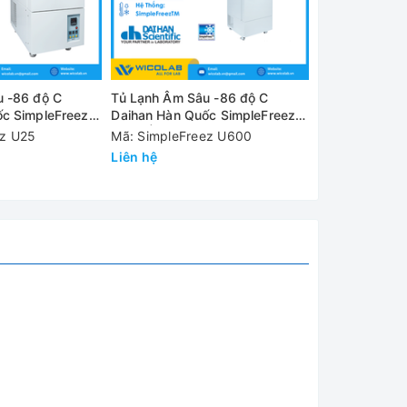
u -86 độ C
Tủ Lạnh Âm Sâu -86 độ C
Tủ Lạnh Âm Sâ
c SimpleFreez
Daihan Hàn Quốc SimpleFreez
Daihan Hàn Qu
Kiểu Đứng
U600 | 714 Lít - Kiểu Đứng
U500 | 503 Lí
ez U25
Mã: SimpleFreez U600
Mã: SimpleFr
Liên hệ
Liên hệ