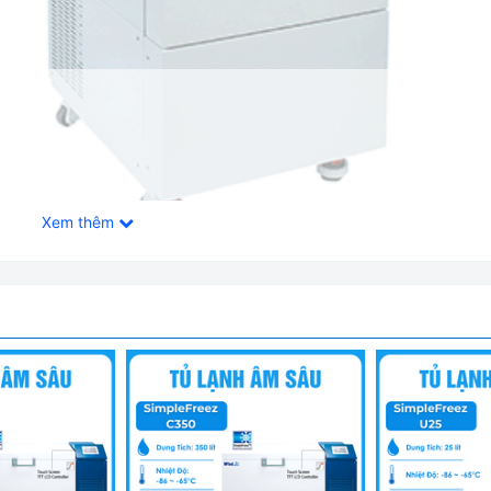
Xem thêm
 C Daihan Hàn Quốc SimpleFreez U80
xuống -86 ℃