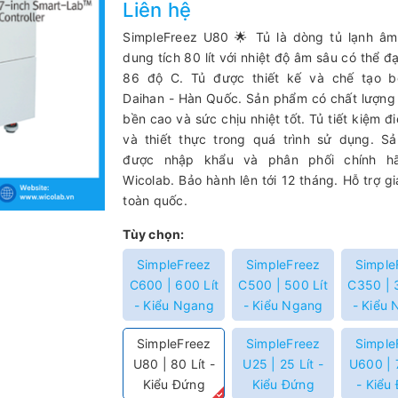
Liên hệ
SimpleFreez U80 🌟 Tủ là dòng tủ lạnh âm
dung tích 80 lít với nhiệt độ âm sâu có thể đạ
86 độ C. Tủ được thiết kế và chế tạo b
Daihan - Hàn Quốc. Sản phẩm có chất lượng
bền cao và sức chịu nhiệt tốt. Tủ tiết kiệm đ
và thiết thực trong quá trình sử dụng. S
được nhập khẩu và phân phối chính h
Wicolab. Bảo hành lên tới 12 tháng. Hỗ trợ g
toàn quốc.
Tùy chọn:
SimpleFreez
SimpleFreez
Simple
C600 | 600 Lít
C500 | 500 Lít
C350 | 
- Kiểu Ngang
- Kiểu Ngang
- Kiểu
SimpleFreez
SimpleFreez
Simple
U80 | 80 Lít -
U25 | 25 Lít -
U600 | 
Kiểu Đứng
Kiểu Đứng
- Kiểu