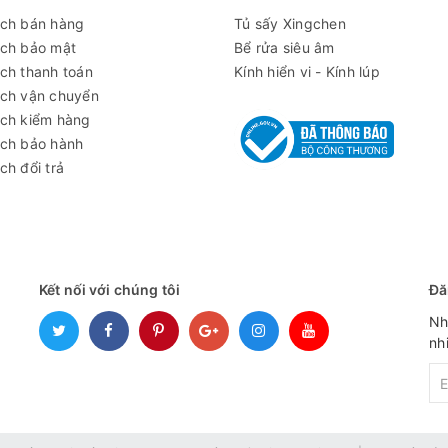
ách bán hàng
Tủ sấy Xingchen
ách bảo mật
Bể rửa siêu âm
ch thanh toán
Kính hiển vi - Kính lúp
ách vận chuyển
ách kiểm hàng
ộ ẩm 70%)
ách bảo hành
ch đổi trả
Cơ cấu Filter-free
Kết nối với chúng tôi
Đă
không gỉ (#304)
Nh
nh
ông rỉ (#304)