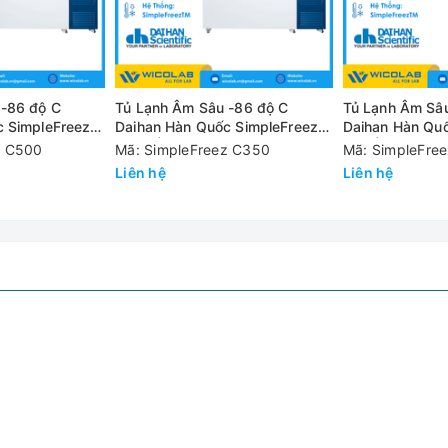
 -86 độ C
Tủ Lạnh Âm Sâu -86 độ C
Tủ Lạnh Âm Sâ
c SimpleFreez
Daihan Hàn Quốc SimpleFreez
Daihan Hàn Quố
- Kiểu Ngang
C350 | 350 Lít - Kiểu Ngang
U25 | 25 Lít - 
z C500
Mã: SimpleFreez C350
Mã: SimpleFre
Liên hệ
Liên hệ
ân thất bại liên quan.
i máy nén
 cửa bên trong đảm bảo rã đông xung quanh bề mặt bên ngoài.
ảo động
(Bộ điều khiển Smart-LabTM)