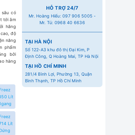
HỖ TRỢ 24/7
 sâu có
Mr. Hoàng Hiếu:
097 906 5005
-
t tới âm
Mr. Tú:
0968 40 6636
ởi hãng
 cao, độ
iện năng
TẠI HÀ NỘI
ản phẩm
Số 122-A3 khu đô thị Đại Kim, P
ãng bởi
Định Công, Q Hoàng Mai, TP Hà Nội
iao hàng
TẠI HỒ CHÍ MINH
281/4 Bình Lợi, Phường 13, Quận
Bình Thạnh, TP Hồ Chí Minh
Freez
350 Lít
 Ngang
Freez
714 Lít
 Đứng