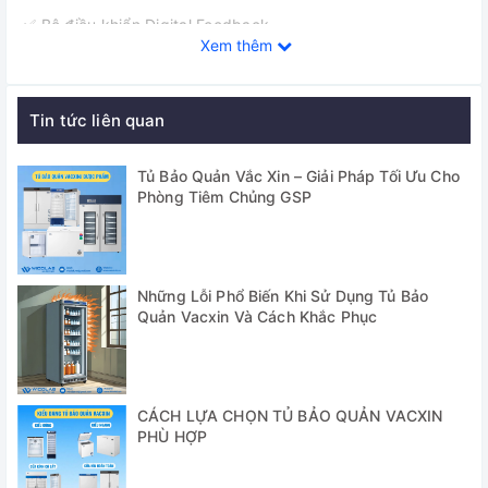
✅ Bộ điều khiển Digital Feedback
Xem thêm
✅ Chứng nhận CE & RoHS
✅ Bảo hiểm PL (Trách nhiệm với sản phẩm)
Tin tức liên quan
✅ Sử dụng chất làm lạnh CFC-free
Tủ Bảo Quản Vắc Xin – Giải Pháp Tối Ưu Cho
✅ Cơ cấu lọc-free làm giảm nhiệt được tạo ra bởi máy nén
Phòng Tiêm Chủng GSP
✅ Bảo trì dễ dàng và cải thiện hiệu suất
✅ Được thiết kế cảnh báo chuẩn và Chức năng bảo động
Những Lỗi Phổ Biến Khi Sử Dụng Tủ Bảo
Cung cấp bao gồm:
Quản Vacxin Và Cách Khắc Phục
- Tủ lạnh âm sâu Daihan WUF-31
- 21 giá (1x11)
CÁCH LỰA CHỌN TỦ BẢO QUẢN VACXIN
PHÙ HỢP
- 3 giá (1x7)
- Hướng dẫn sử dụng WUF-31