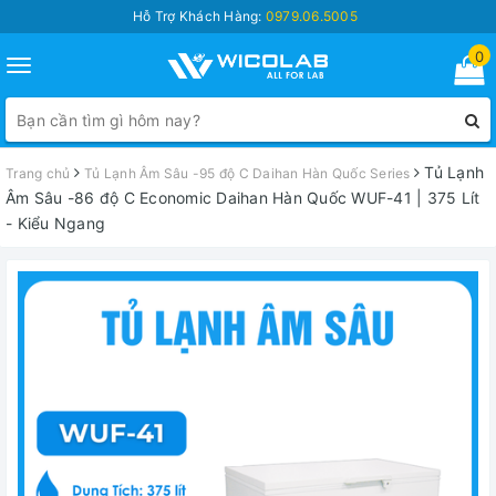
Hỗ Trợ Khách Hàng:
0979.06.5005
0
Toggle
navigation
Tủ Lạnh
Trang chủ
Tủ Lạnh Âm Sâu -95 độ C Daihan Hàn Quốc Series
Âm Sâu -86 độ C Economic Daihan Hàn Quốc WUF-41 | 375 Lít
- Kiểu Ngang