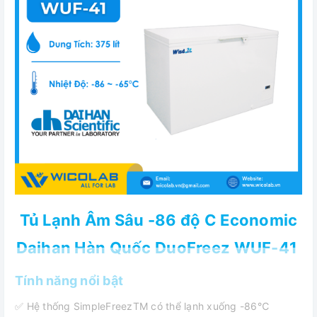
Tủ Lạnh Âm Sâu -86 độ C Economic
Daihan Hàn Quốc DuoFreez WUF-41
Tính năng nổi bật
✅ Hệ thống SimpleFreezTM có thể lạnh xuống -86℃