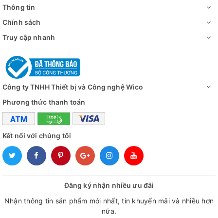
Số ngăn
Tủ có 3 ngăn làm bằng thép không gỉ (#3
Thông tin
An toàn mạch
Bảo vệ nhiệt độ quá cao hoặc quá thấp, b
Chính sách
Truy cập nhanh
+ Điện năng tiêu thụ Dual mode: 474Wh
Công suất tiêu
thụ
+ Điện năng tiêu thụ Eco. Mode: 373Wh
+ Vật liệu bên trong: thép không rỉ (#304)
Vật liệu
Công ty TNHH Thiết bị và Công nghệ Wico
+ Vật liệu bên ngoài: thép sơn tĩnh điện
Phương thức thanh toán
Kích thước bên
1500×470×665 mm
trong (WxDxH)
Kết nối với chúng tôi
Kích thước bên
2140×895×1155 mm
ngoài (WxDx H)
Trọng lượng
270kg
Đăng ký nhận nhiều ưu đãi
Nguồn điện
1 Pha, AC 230V, 50/60Hz
Nhận thông tin sản phẩm mới nhất, tin khuyến mãi và nhiều hơn
nữa.
Đánh giá