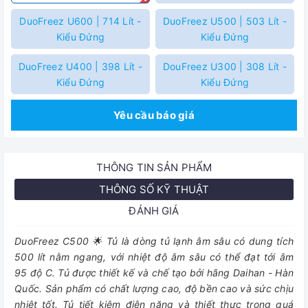
DuoFreez U600 | 714 Lít -
DuoFreez U500 | 503 Lít -
Kiểu Đứng
Kiểu Đứng
DuoFreez U400 | 398 Lít -
DouFreez U300 | 308 Lít -
Kiểu Đứng
Kiểu Đứng
Yêu cầu báo giá
THÔNG TIN SẢN PHẨM
THÔNG SỐ KỸ THUẬT
ĐÁNH GIÁ
DuoFreez C500 🌟 Tủ là dòng tủ lạnh âm sâu có dung tích
500 lít nằm ngang, với nhiệt độ âm sâu có thể đạt tới âm
95 độ C. Tủ được thiết kế và chế tạo bởi hãng Daihan - Hàn
Quốc. Sản phẩm có chất lượng cao, độ bền cao và sức chịu
nhiệt tốt. Tủ tiết kiệm điện năng và thiết thực trong quá