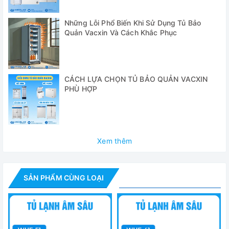
✅ Chứng nhận CE & RoHS
Những Lỗi Phổ Biến Khi Sử Dụng Tủ Bảo
✅ Bảo hiểm PL (Trách nhiệm với sản phẩm)
Quản Vacxin Và Cách Khắc Phục
✅ Màn hình cảm ứng TFT LCD Full 7 " Ergonomic (Bộ điều
khiển Smart-LabTM)
✅ WiReTM App & nền tảng Web.
CÁCH LỰA CHỌN TỦ BẢO QUẢN VACXIN
PHÙ HỢP
✅ Chức năng quản lý lưu trữ
✅ Chức năng tự chẩn đoán
✅ Ghi dữ liệu tự động
Xem thêm
✅ Kết nối Internet qua WiFi
✅ Bộ ngắt chân không tự động - Dễ dàng mở đóng cửa.
SẢN PHẨM CÙNG LOẠI
✅ Thiết kế mạnh mẽ và linh hoạt cửa Handle
✅ Sử dụng khối ngưng loại bỏ bộ lọc và nguyên nhân thất
bại liên quan.