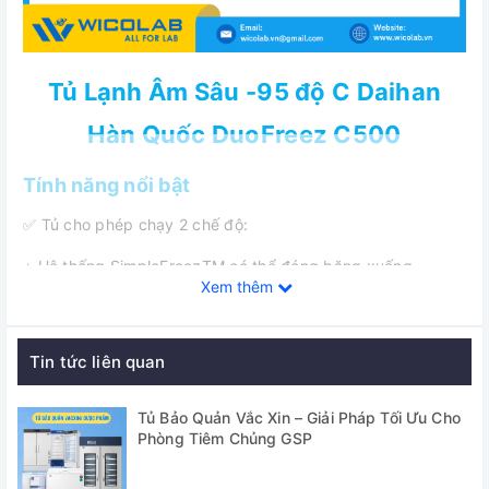
Tủ Lạnh Âm Sâu -95 độ C Daihan
Hàn Quốc DuoFreez C500
Tính năng nổi bật
✅ Tủ cho phép chạy 2 chế độ:
+ Hệ thống SimpleFreezTM có thể đóng băng xuống
Xem thêm
-86 ℃
+ Hệ thống DuoFreezTM có thể xuống đến -95 ℃
Tin tức liên quan
✅Hệ thống ổn định cao: Nếu một hệ thống SimpleFreez xảy
ra lỗi, hệ thống SimpleFreez khác vẫn hoạt động và duy trì
Tủ Bảo Quản Vắc Xin – Giải Pháp Tối Ưu Cho
xuống đến -80 ℃
Phòng Tiêm Chủng GSP
✅ Bộ điều khiển Smart-LabTM