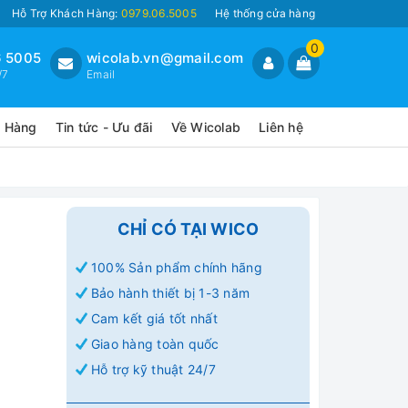
Hỗ Trợ Khách Hàng:
0979.06.5005
Hệ thống cửa hàng
0
 5005
wicolab.vn@gmail.com
/7
Email
o Hàng
Tin tức - Ưu đãi
Về Wicolab
Liên hệ
CHỈ CÓ TẠI WICO
100% Sản phẩm chính hãng
Bảo hành thiết bị 1-3 năm
Cam kết giá tốt nhất
Giao hàng toàn quốc
Hỗ trợ kỹ thuật 24/7