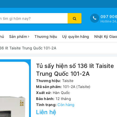
097 906
Hotline 24
hủ
Sản phẩm
Thương hiệu
Uỷ quyền hãng
Nhật Ký Gia
36 lít Taisite Trung Quốc 101-2A
Tủ sấy hiện số 136 lít Taisite
Trung Quốc 101-2A
Thương hiệu:
Taisite
Mã sản phẩm:
101-2A (Taisite)
Xuất xứ:
Hàn Quốc
Bảo hành:
12 tháng
Tình trạng:
Còn hàng
Liên hệ