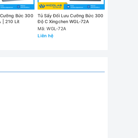
u Cưỡng Bức 300
Tủ Sấy Đối Lưu Cưỡng Bức 300
Tủ Sấy Kiểu Đ
| 210 Lít
Độ C Xingchen WGL-72A
210AB | Buồng
Mã: WGL-72A
Mã: WGL-210
Liên hệ
Liên hệ