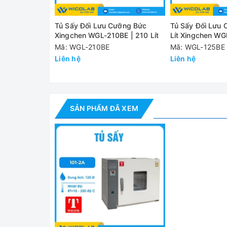
- Hướng dẫn sử dụng: 1 bộ
Tủ Sấy Đối Lưu Cưỡng Bức
Tủ Sấy Đối Lưu
Thông số kỹ thuật
Xingchen WGL-210BE | 210 Lít
Lít Xingchen W
Mã: WGL-210BE
Mã: WGL-125BE
Model
101-2A
Liên hệ
Liên hệ
Chế độ đối lưu
Đối lưu cưỡng bức
khí
Thể tích
136 lít
SẢN PHẨM ĐÃ XEM
Nhiệt độ max
250 độ C
Độ phân giải
0,1 độ C
nhiệt độ
Độ đồng đều
±1 độ C
nhiệt độ
Cài đặt thời
1 – 9999 phút
gian từ