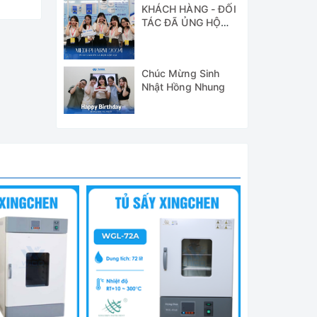
KHÁCH HÀNG - ĐỐI
TÁC ĐÃ ỦNG HỘ
WICO TẠI TRIỂN
LÃM MEDI-PHARM
2024
Chúc Mừng Sinh
Nhật Hồng Nhung
hấn cho
ng.
ẫu.