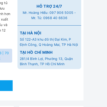
ng tủ
HỖ TRỢ 24/7
lưu
Mr. Hoàng Hiếu:
097 906 5005
-
anh hơn
Mr. Tú:
0968 40 6636
 xuất
ẩu và
h 12
TẠI HÀ NỘI
Số 122-A3 khu đô thị Đại Kim, P
Định Công, Q Hoàng Mai, TP Hà Nội
TẠI HỒ CHÍ MINH
B | 70
t
281/4 Bình Lợi, Phường 13, Quận
Bình Thạnh, TP Hồ Chí Minh