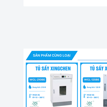
Tủ sấy đối lưu cư
Giới thiệu tủ sấy 101-2A của Taisite:
✅ Với kiểu dáng tủ hiện đại cùng mầu trắng san
SẢN PHẨM CÙNG LOẠI
các phòng thí nghiệm, nghiên cứu.
✅ Bộ điều khiển PID hiển thị số thân thiện với ng
✅ Ngoài ra tủ còn được trang bị chức năng cảnh b
Cung cấp bao gồm:
- Tủ sấy 101-1A: 1 chiếc
- Giá để mẫu sấy: 2 chiếc