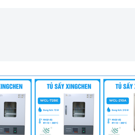
ỡng bức Taisite 101-2A (136 lít)
g trọng, tủ không những hoạt động hiệu quả còn mang lại điểm n
ười dùng, cho phép cài đặt cả nhiệt độ và thời gian một cách dễ dà
áo quá nhiệt giúp quá trình sấy trở nên an toàn với cả người và m