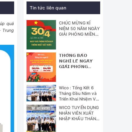
Tin tức liên quan
CHÚC MỪNG KỈ
iúp quá
NIỆM 50 NĂM NGÀY
- Trung
GIẢI PHÓNG MIỀN
NAM - THỐNG
NHẤT ĐẤT NƯỚC
𝗧𝗛𝗢̂𝗡𝗚 𝗕𝗔́𝗢
𝗡𝗚𝗛𝗜̉ 𝗟𝗘̂̃ 𝗡𝗚𝗔̀𝗬
𝗚𝗜𝗔̉𝗜 𝗣𝗛𝗢́𝗡𝗚
𝗠𝗜𝗘̂̀𝗡 𝗡𝗔𝗠 (𝟯𝟬/𝟰)
𝗩𝗔̀ 𝗡𝗚𝗔̀𝗬 𝗤𝗨𝗢̂́𝗖
𝗧𝗘̂́ 𝗟𝗔𝗢 Đ𝗢̣̂𝗡𝗚
Wico : Tổng Kết 6
(𝟭/𝟱)
Tháng Đầu Năm và
Triển Khai Nhiệm Vụ
Công Tác 6 Tháng
WICO TUYỂN DỤNG
Cuối Năm 2024
NHÂN VIÊN XUẤT
NHẬP KHẨU THÁNG
07/2024