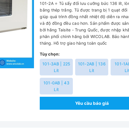
101-2A ⭐ Tủ sấy đối lưu cưỡng bức 136 lít, lò
bằng thép trắng. Tủ được trang bị 1 quạt đối 
giúp quá trình đồng nhất nhiệt độ diễn ra nh
và độ đồng đều cao hơn. Sản phẩm được sản
bởi hãng Taisite - Trung Quốc, được nhập kh
phân phối chính hãng bởi WICOLAB. Bảo hàn
tháng. Hỗ trợ giao hàng toàn quốc
Tùy chọn:
101-3AB | 225
101-2AB | 136
101-1A
Lít
Lít
Lí
101-0AB | 43
Lít
Yêu cầu báo giá