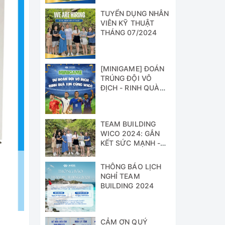
TUYỂN DỤNG NHÂN
VIÊN KỸ THUẬT
THÁNG 07/2024
[MINIGAME] ĐOÁN
TRÚNG ĐỘI VÔ
ĐỊCH - RINH QUÀ
XỊN CÙNG WICO!!!
TEAM BUILDING
WICO 2024: GẮN
KẾT SỨC MẠNH -
VỮNG BƯỚC
THÀNH CÔNG
THÔNG BÁO LỊCH
NGHỈ TEAM
BUILDING 2024
CẢM ƠN QUÝ