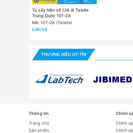
Cảm biến nhiệt
Pt100
Tủ sấy hiện số 136 lít Taisite
Trung Quốc 101-2A
Bộ điều khiển
Cài đặt nhiệt độ và thời gian 
Mã: 101-2A (Taisite)
Vật liệu bên
Liên hệ
Thép trắng
trong
Vật liệu bên
Thép phủ sơn tĩnh điện
ngoài
THƯƠNG HIỆU UY TÍN
Công suất định
2 kW
mức
Nguồn điện
220V
Kích thước
600 x 450 x 550 mm
buồng (WxDxH)
Kích thước máy
Thông tin
Chính s
1010x740x870 mm
(WxDxH)
Trang chủ
Chính s
Khối lượng
62kg/ 68kg
Sản phẩm
Chính s