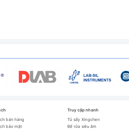
sấy
ách
Truy cập nhanh
ách bán hàng
Tủ sấy Xingchen
ách bảo mật
Bể rửa siêu âm