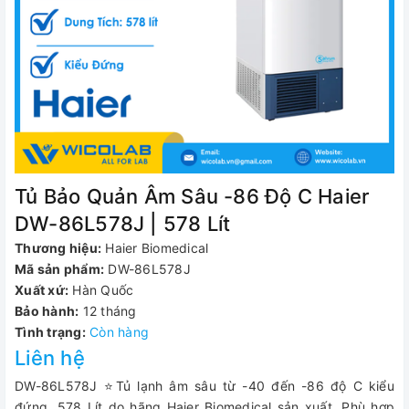
Tủ Bảo Quản Âm Sâu -86 Độ C Haier
DW-86L578J | 578 Lít
Thương hiệu:
Haier Biomedical
Mã sản phẩm:
DW-86L578J
Xuất xứ:
Hàn Quốc
Bảo hành:
12 tháng
Tình trạng:
Còn hàng
Liên hệ
DW-86L578J ⭐Tủ lạnh âm sâu từ -40 đến -86 độ C kiểu
đứng, 578 Lít do hãng Haier Biomedical sản xuất. Phù hợp