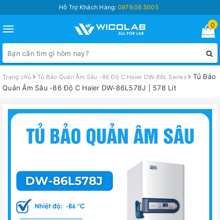
Hỗ Trợ Khách Hàng:
0979.06.5005
0
Toggle
navigation
Tủ Bảo
Trang chủ
Tủ Bảo Quản Âm Sâu -86 Độ C Haier DW-86L Series
Quản Âm Sâu -86 Độ C Haier DW-86L578J | 578 Lít