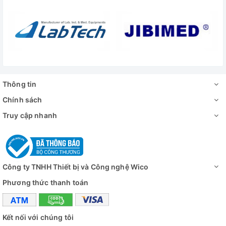
- Kích thước bên trong (WxDxH):
620 x 716 x 1310 mm
- Dải nhiệt độ điều khiển:
-40
độ C
tới -86 độ C
- Kiểu tủ đứng, 2 cửa kín bên ngoài và 4 cửa phụ bên trong
- Phân loại an toàn khí hậu: Class N
Thông tin
- Kiểu làm lạnh: Làm lạnh trực tiếp
Chính sách
- Chế độ rã Đông: thủ công
Truy cập nhanh
- Môi chất làm lạnh: HC
- Độ ồn: ≤ 50 dB (A)
Công ty TNHH Thiết bị và Công nghệ Wico
- Khả năng làm lạnh tối đa:
-86
độ C
Phương thức thanh toán
- Bước tăng nhiệt độ: 1 độ C
- Bộ điều khiển vi xử lý
Kết nối với chúng tôi
- Hiển thị đèn LED