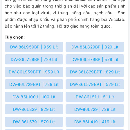
cho việc bảo quản trong thời gian dài với các sản phẩm sinh
học như các loại virut, vi trùng, hồng cầu, bạch cầu… Sản
phẩm được nhập khẩu và phân phối chính hãng bởi Wicolab.
Bảo hành lên tới 12 tháng. Hỗ trợ giao hàng toàn quốc.
Tùy chọn:
DW-86L959BP | 959 Lít
DW-86L829BP | 829 Lít
DW-86L729BP | 729 Lít
DW-86L579BP | 579 Lít
DW-86L959BPT | 959 Lít
DW-86L829BPT | 829 Lít
DW-86L729BPT | 729 Lít
DW-86L579BPT | 579 Lít
DW-86L100J | 100 Lít
DW-86L51J | 51 Lít
DW-86L829 | 829 Lít
DW-86L729 | 729 Lít
DW-86L579 | 579 Lít
DW-86L419 | 419 Lít