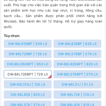
xuất. Phù hợp cho việc bảo quản trong thời gian dài với các
sản phẩm sinh học như các loại virut, vi trùng, hồng cầu,
bạch cầu… Sản phẩm được phân phối chính hãng bởi
Wicolab. Bảo hành lên tới 12 tháng. Hỗ trợ giao hàng toàn
quốc.
Tùy chọn:
DW-86L959BP | 959 Lít
DW-86L829BP | 829 Lít
DW-86L729BP | 729 Lít
DW-86L579BP | 579 Lít
DW-86L959BPT | 959 Lít
DW-86L829BPT | 829 Lít
DW-86L729BPT | 729 Lít
DW-86L579BPT | 579 Lít
DW-86L100J | 100 Lít
DW-86L51J | 51 Lít
DW-86L829 | 829 Lít
DW-86L729 | 729 Lít
DW-86L579 | 579 Lít
DW-86L419 | 419 Lít