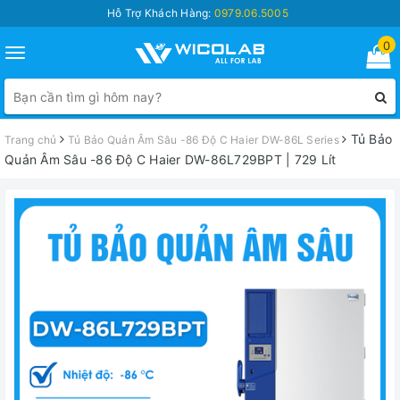
Hỗ Trợ Khách Hàng:
0979.06.5005
0
Toggle
navigation
Tủ Bảo
Trang chủ
Tủ Bảo Quản Âm Sâu -86 Độ C Haier DW-86L Series
Quản Âm Sâu -86 Độ C Haier DW-86L729BPT | 729 Lít