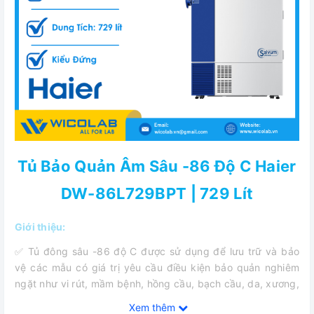
Tủ Bảo Quản Âm Sâu -86 Độ C Haier
DW-86L729BPT | 729 Lít
Giới thiệu:
✅ Tủ đông sâu -86 độ C được sử dụng để lưu trữ và bảo
vệ các mẫu có giá trị yêu cầu điều kiện bảo quản nghiêm
ngặt như vi rút, mầm bệnh, hồng cầu, bạch cầu, da, xương,
vi khuẩn, tinh dịch, sản phẩm sinh học, điện tử và các vật
Xem thêm