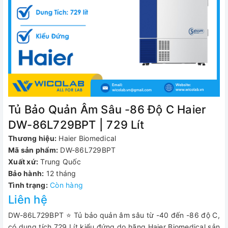
Tủ Bảo Quản Âm Sâu -86 Độ C Haier
DW-86L729BPT | 729 Lít
Thương hiệu:
Haier Biomedical
Mã sản phẩm:
DW-86L729BPT
Xuất xứ:
Trung Quốc
Bảo hành:
12 tháng
Tình trạng:
Còn hàng
Liên hệ
DW-86L729BPT ⭐ Tủ bảo quản âm sâu từ -40 đến -86 độ C,
có dung tích 729 Lít kiểu đứng do hãng Haier Biomedical sản