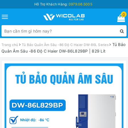
Hỗ Trợ Khách Hàng:
0979.06.5005
0
Toggle
navigation
Tủ Bảo
Trang chủ
Tủ Bảo Quản Âm Sâu -86 Độ C Haier DW-86L Series
Quản Âm Sâu -86 Độ C Haier DW-86L829BP | 829 Lít