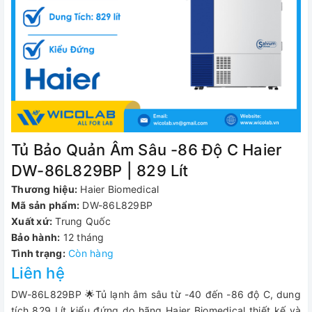
Tủ Bảo Quản Âm Sâu -86 Độ C Haier
DW-86L829BP | 829 Lít
Thương hiệu:
Haier Biomedical
Mã sản phẩm:
DW-86L829BP
Xuất xứ:
Trung Quốc
Bảo hành:
12 tháng
Tình trạng:
Còn hàng
Liên hệ
DW-86L829BP 🌟Tủ lạnh âm sâu từ -40 đến -86 độ C, dung
tích 829 Lít kiểu đứng do hãng Haier Biomedical thiết kế và