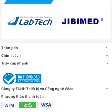
- Kích thước bên ngoài(WxDxH):1145 x 998 x 1980 mm
- Trọng lượng tủ: 380kg
- Nguồn điện: 220 – 240V/ 50Hz
- Công suất: 1400W
Đánh giá
Thông tin
Chính sách
Truy cập nhanh
Công ty TNHH Thiết bị và Công nghệ Wico
Phương thức thanh toán