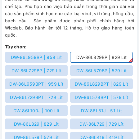
chế tạo. Phù hợp cho việc bảo quản trong thời gian dài với
các sản phẩm sinh học như các loại virut, vi trùng, hồng cầu,
bạch cầu… Sản phẩm được phân phối chính hãng bởi
Wicolab. Bảo hành lên tới 12 tháng. Hỗ trợ giao hàng toàn
quốc.
Tùy chọn:
DW-86L959BP | 959 Lít
DW-86L829BP | 829 Lít
DW-86L729BP | 729 Lít
DW-86L579BP | 579 Lít
DW-86L959BPT | 959 Lít
DW-86L829BPT | 829 Lít
DW-86L729BPT | 729 Lít
DW-86L579BPT | 579 Lít
DW-86L100J | 100 Lít
DW-86L51J | 51 Lít
DW-86L829 | 829 Lít
DW-86L729 | 729 Lít
DW-86L579 | 579 Lít
DW-86L419 | 419 Lít