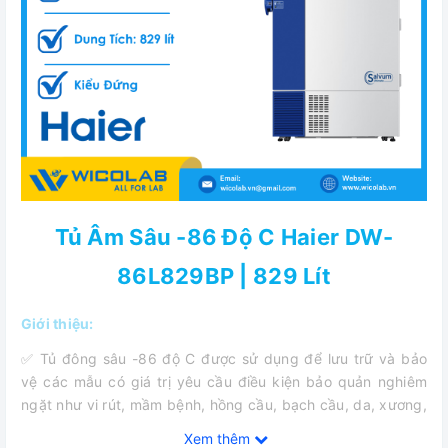
Tủ Âm Sâu -86 Độ C Haier DW-
86L829BP | 829 Lít
Giới thiệu:
✅ Tủ đông sâu -86 độ C được sử dụng để lưu trữ và bảo
vệ các mẫu có giá trị yêu cầu điều kiện bảo quản nghiêm
ngặt như vi rút, mầm bệnh, hồng cầu, bạch cầu, da, xương,
vi khuẩn, tinh dịch, sản phẩm sinh học, điện tử và các vật
Xem thêm