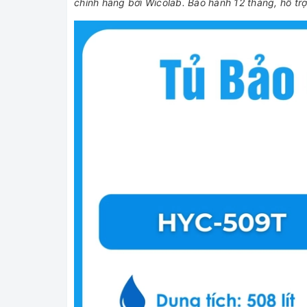
chính hãng bởi Wicolab. Bảo hành 12 tháng, hỗ tr