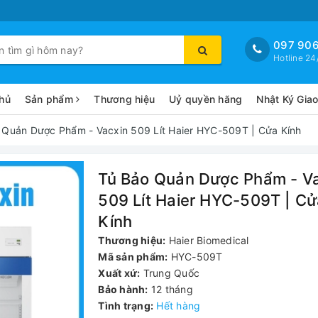
097 906
Hotline 24
hủ
Sản phẩm
Thương hiệu
Uỷ quyền hãng
Nhật Ký Gia
 Quản Dược Phẩm - Vacxin 509 Lít Haier HYC-509T | Cửa Kính
Tủ Bảo Quản Dược Phẩm - V
509 Lít Haier HYC-509T | C
Kính
Thương hiệu:
Haier Biomedical
Mã sản phẩm:
HYC-509T
Xuất xứ:
Trung Quốc
Bảo hành:
12 tháng
Tình trạng:
Hết hàng