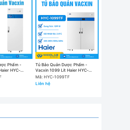
h
ược Phẩm -
Tủ Bảo Quản Dược Phẩm -
Tủ Bảo Quản 
 Haier HYC-
Vacxin 1099 Lít Haier HYC-
Vacxin 1099 L
hép
1099TF | Cửa Thép
1099T | Cửa K
F
Mã: HYC-1099TF
Mã: HYC-109
Liên hệ
Liên hệ