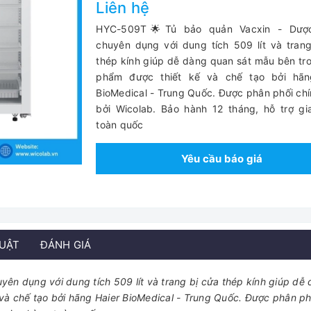
Liên hệ
HYC-509T🌟Tủ bảo quản Vacxin - Dượ
chuyên dụng với dung tích 509 lít và tran
thép kính giúp dễ dàng quan sát mẫu bên tr
phẩm được thiết kế và chế tạo bởi hãn
BioMedical - Trung Quốc. Được phân phối ch
bởi Wicolab. Bảo hành 12 tháng, hỗ trợ g
toàn quốc
Yêu cầu báo giá
HUẬT
ĐÁNH GIÁ
n dụng với dung tích 509 lít và trang bị cửa thép kính giúp dễ
và chế tạo bởi hãng Haier BioMedical - Trung Quốc. Được phân ph