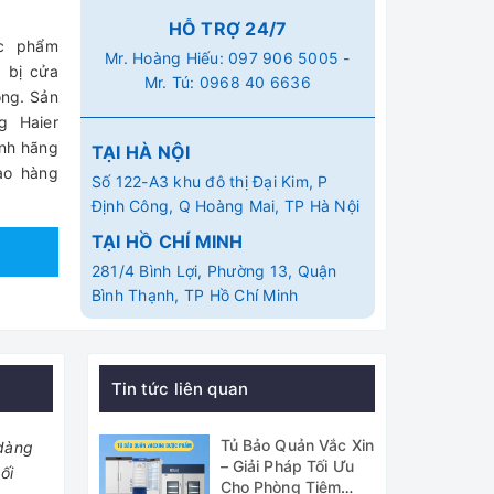
HỖ TRỢ 24/7
c phẩm
Mr. Hoàng Hiếu:
097 906 5005
-
g bị cửa
Mr. Tú:
0968 40 6636
ong. Sản
g Haier
ính hãng
TẠI HÀ NỘI
iao hàng
Số 122-A3 khu đô thị Đại Kim, P
Định Công, Q Hoàng Mai, TP Hà Nội
TẠI HỒ CHÍ MINH
281/4 Bình Lợi, Phường 13, Quận
Bình Thạnh, TP Hồ Chí Minh
Tin tức liên quan
Tủ Bảo Quản Vắc Xin
 dàng
– Giải Pháp Tối Ưu
ối
Cho Phòng Tiêm