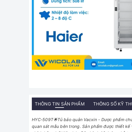
THÔNG TIN SẢN PHẨM
THÔNG SỐ KỸ T
HYC-509T🌟Tủ bảo quản Vacxin - Dược phẩm chuyê
quan sát mẫu bên trong. Sản phẩm được thiết kế 