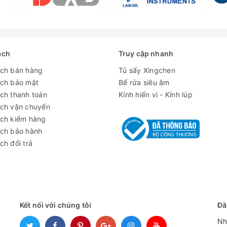
n mẫu lưu trữ
i trường: không gây hại tầng ozone, không làm nóng lên toàn cầu
ách
Truy cập nhanh
ách bán hàng
Tủ sấy Xingchen
ách bảo mật
Bể rửa siêu âm
ch thanh toán
Kính hiển vi - Kính lúp
ách vận chuyển
ách kiểm hàng
ách bảo hành
ch đổi trả
Kết nối với chúng tôi
Đă
Nh