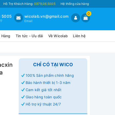
Hỗ Trợ Khách Hàng:
0979.06.5005
Hệ thống cửa hàng
0
 5005
wicolab.vn@gmail.com
/7
Email
o Hàng
Tin tức - Ưu đãi
Về Wicolab
Liên hệ
acxin
CHỈ CÓ TẠI WICO
ửa
100% Sản phẩm chính hãng
Bảo hành thiết bị 1-3 năm
Cam kết giá tốt nhất
Giao hàng toàn quốc
Hỗ trợ kỹ thuật 24/7