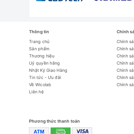
✅ Trang bị khóa cơ tiêu chuẩn để đảm bảo an toà
✅ Sử dụng môi chất lạnh R600a thân thiện với mô
Thông tin
Chính s
Thông số kỹ thuật
Trang chủ
Chính s
- Thiết kế:
Kiểu đứng, 1 cánh cửa kính
Sản phẩm
Chính s
Thương hiệu
Chính sá
- Dung tích:
509 lít
Uỷ quyền hãng
Chính s
Nhật Ký Giao Hàng
Chính s
- Kiểu làm lạnh:
Đối lưu cưỡng bức
Tin tức - Ưu đãi
Chính s
- Dải nhiệt độ làm việc:
2–8 độ C
Về Wicolab
Chính sá
Liên hệ
- Rã đông: Tự động
- Môi chất làm lạnh: HC
- Độ ồn: 40 dB(A)
Phương thức thanh toán
- Bộ điều khiển: Vi xử lý