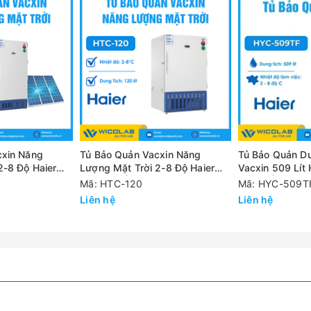
acxin 509 Lít Haier HYC-509T | Cửa Kín
ổng thể
 thiết bị y tế
uản lý môi trường
cxin Năng
Tủ Bảo Quản Vacxin Năng
Tủ Bảo Quản D
2-8 Độ Haier
Lượng Mặt Trời 2-8 Độ Haier
Vacxin 509 Lít
ít
HTC-120 | 120 Lít
509TF | Cửa T
Mã: HTC-120
Mã: HYC-509T
theo quy định Châu Âu
Liên hệ
Liên hệ
hệ làm lạnh tiên tiến, bảo đảm ổn định nhiệt độ lưu trữ
h, tối ưu hóa không gian bảo quản
ng cách để phù hợp kích thước sản phẩm
sát rõ ràng