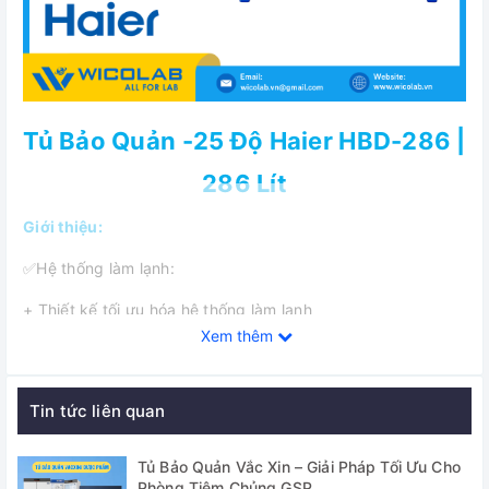
Tủ Bảo Quản -25 Độ Haier HBD-286 |
286 Lít
Giới thiệu:
✅Hệ thống làm lạnh:
+ Thiết kế tối ưu hóa hệ thống làm lạnh
Xem thêm
+ Lớp cách nhiệt dạng bọt xốp mật độ cao không chứa
CFC
Tin tức liên quan
+ Máy nén khí tiêu chuẩn cao
+ Đáp ứng các tiêu chuẩn của WHO/UNICEF/PQS trong
Tủ Bảo Quản Vắc Xin – Giải Pháp Tối Ưu Cho
bảo quản thuốc, vắc xin
Phòng Tiêm Chủng GSP