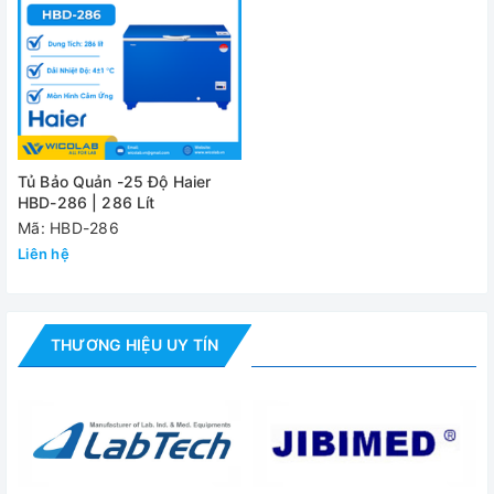
- Hiển thị màn hình LCD
- Kích thước bên ngoài (WxDxH):
1240 x 630 x 915 mm
- Trọng lượng tủ: 85kg
- Nguồn điện: 220 – 240V/ 50Hz
Tủ Bảo Quản -25 Độ Haier
- Công suất: 166W
HBD-286 | 286 Lít
Mã: HBD-286
Đánh giá
Liên hệ
THƯƠNG HIỆU UY TÍN