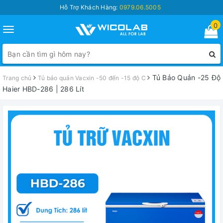
Hỗ Trợ Khách Hàng:
0979.06.5005
0
Toggle
navigation
Tủ Bảo Quản -25 Độ
Trang chủ
Tủ bảo quản Vacxin -50 đến -15 độ C
Haier HBD-286 | 286 Lít